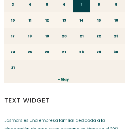
3
4
5
6
7
8
9
10
11
12
13
14
15
16
17
18
19
20
21
22
23
24
25
26
27
28
29
30
31
« May
TEXT WIDGET
Josmars es una empresa familiar dedicada a la
elaboración de productos artesanales. Nace en el 2017