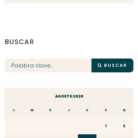
BUSCAR
BUSCAR
AGOSTO 2026
L
M
X
J
V
S
D
1
2